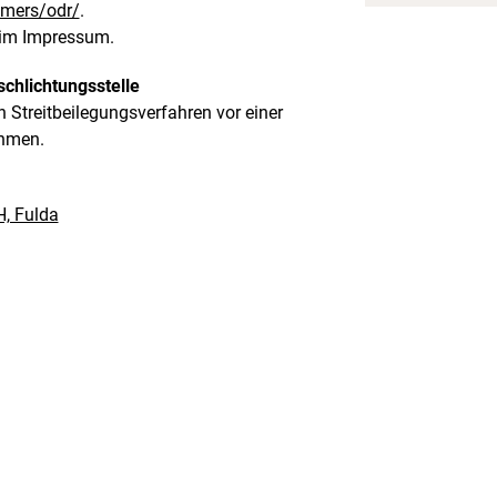
umers/odr/
.
 im Impressum.
chlichtungsstelle
an Streitbeilegungsverfahren vor einer
ehmen.
, Fulda