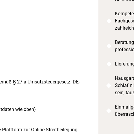
Kompeten
Fachgesc
zahlreic
Beratung
professi
Lieferun
Hausgara
emäß § 27 a Umsatzsteuergesetz: DE-
Schlaf ni
sein, tau
Einmalige
ktdaten wie oben)
überrasc
 Plattform zur Online-Streitbeilegung