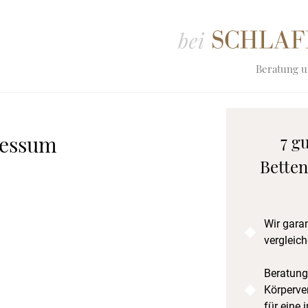
Beratung un
essum
7 g
Betten
Wir gara
vergleich
Beratung
Körperve
für eine 