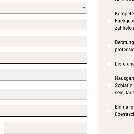
Kompeten
Fachgesc
zahlreic
Beratung
professi
Lieferun
Hausgara
Schlaf ni
sein, tau
Einmalige
überrasc