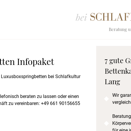
Beratung un
ten Infopaket
7 gute G
Bettenka
r Luxusboxspringbetten bei Schlafkultur
Lang
Wir gara
elefonisch beraten zu lassen oder einen
vergleich
äft zu vereinbaren: +49 661 90156655
Beratung
Körperve
für eine 