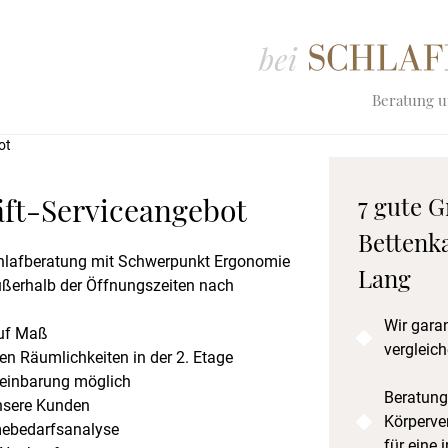
Beratung un
ot
ft-Serviceangebot
7 gute G
Bettenka
Schlafberatung mit Schwerpunkt Ergonomie
Lang
ußerhalb der Öffnungszeiten nach
Wir gara
auf Maß
vergleich
ten Räumlichkeiten in der 2. Etage
reinbarung möglich
Beratung
nsere Kunden
Körperve
ebedarfsanalyse
für eine 