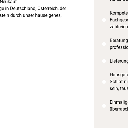
 Neukauf
e in Deutschland, Österreich, der
Kompeten
tein durch unser hauseigenes,
Fachgesc
zahlreic
Beratung
professi
Lieferun
Hausgara
Schlaf ni
sein, tau
Einmalige
überrasc